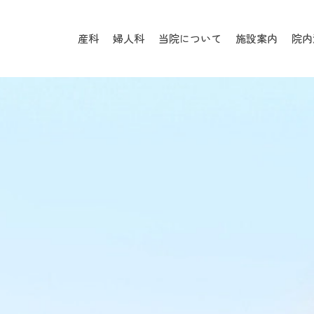
産科
婦人科
当院について
施設案内
院内