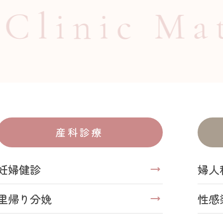
inic
Matsub
産科診療
妊婦健診
婦人
里帰り分娩
性感