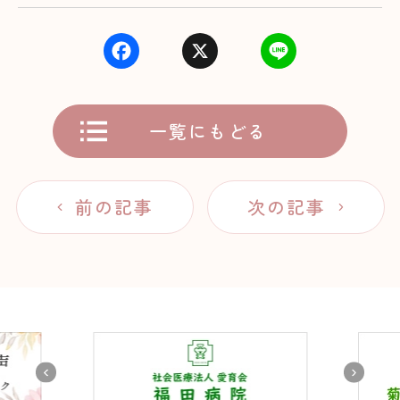
F
X
L
a
i
c
n
e
e
一覧にもどる
b
o
o
k
前の記事
次の記事